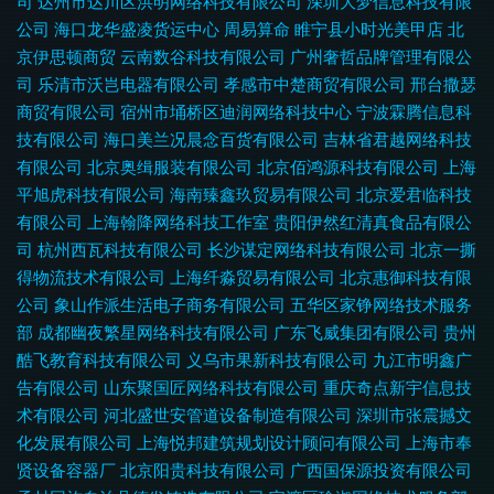
司
达州市达川区洪明网络科技有限公司
深圳大梦信息科技有限
公司
海口龙华盛凌货运中心
周易算命
睢宁县小时光美甲店
北
京伊思顿商贸
云南数谷科技有限公司
广州奢哲品牌管理有限公
司
乐清市沃岂电器有限公司
孝感市中楚商贸有限公司
邢台撒瑟
商贸有限公司
宿州市埇桥区迪润网络科技中心
宁波霖腾信息科
技有限公司
海口美兰况晨念百货有限公司
吉林省君越网络科技
有限公司
北京奥缉服装有限公司
北京佰鸿源科技有限公司
上海
平旭虎科技有限公司
海南臻鑫玖贸易有限公司
北京爱君临科技
有限公司
上海翰降网络科技工作室
贵阳伊然红清真食品有限公
司
杭州西瓦科技有限公司
长沙谋定网络科技有限公司
北京一撕
得物流技术有限公司
上海纤淼贸易有限公司
北京惠御科技有限
公司
象山作派生活电子商务有限公司
五华区家铮网络技术服务
部
成都幽夜繁星网络科技有限公司
广东飞威集团有限公司
贵州
酷飞教育科技有限公司
义乌市果新科技有限公司
九江市明鑫广
告有限公司
山东聚国匠网络科技有限公司
重庆奇点新宇信息技
术有限公司
河北盛世安管道设备制造有限公司
深圳市张震撼文
化发展有限公司
上海悦邦建筑规划设计顾问有限公司
上海市奉
贤设备容器厂
北京阳贵科技有限公司
广西国保源投资有限公司