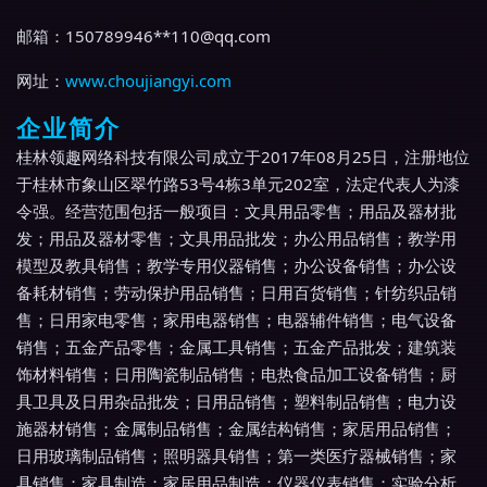
邮箱：150789946**
110@qq.com
网址：
www.choujiangyi.com
企业简介
桂林领趣网络科技有限公司成立于2017年08月25日，注册地位
于桂林市象山区翠竹路53号4栋3单元202室，法定代表人为漆
令强。经营范围包括一般项目：文具用品零售；用品及器材批
发；用品及器材零售；文具用品批发；办公用品销售；教学用
模型及教具销售；教学专用仪器销售；办公设备销售；办公设
备耗材销售；劳动保护用品销售；日用百货销售；针纺织品销
售；日用家电零售；家用电器销售；电器辅件销售；电气设备
销售；五金产品零售；金属工具销售；五金产品批发；建筑装
饰材料销售；日用陶瓷制品销售；电热食品加工设备销售；厨
具卫具及日用杂品批发；日用品销售；塑料制品销售；电力设
施器材销售；金属制品销售；金属结构销售；家居用品销售；
日用玻璃制品销售；照明器具销售；第一类医疗器械销售；家
具销售；家具制造；家居用品制造；仪器仪表销售；实验分析